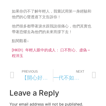
如果你仍不了解年輕人，我嘗試用第一身經驗和
他們的心聲透過下文告訴你！
他們很多都帶著淚水跟我說很痛心，他們其實也
帶著恐懼去為他們的未來而撐下去！
點閱觀看↓
[HK01］年輕人眼中的成人： 口不對心、虚偽 –
程沛玉
PREVIOUS
NEXT
【開心好開心計劃】香港教育大學
一代不如一代。還是你落後於時代 | Rita Ching |ohmykids
Leave a Reply
Your email address will not be published.