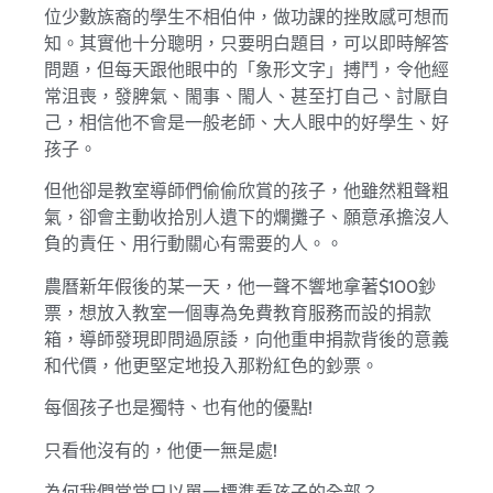
位少數族裔的學生不相伯仲，做功課的挫敗感可想而
知。其實他十分聰明，只要明白題目，可以即時解答
問題，但每天跟他眼中的「象形文字」搏鬥，令他經
常沮喪，發脾氣、閙事、閙人、甚至打自己、討厭自
己，相信他不會是一般老師、大人眼中的好學生、好
孩子。
但他卻是教室導師們偷偷欣賞的孩子，他雖然粗聲粗
氣，卻會主動收拾別人遺下的爛攤子、願意承擔沒人
負的責任、用行動關心有需要的人。。
農曆新年假後的某一天，他一聲不響地拿著$100鈔
票，想放入教室一個專為免費教育服務而設的捐款
箱，導師發現即問過原諉，向他重申捐款背後的意義
和代價，他更堅定地投入那粉紅色的鈔票。
每個孩子也是獨特、也有他的優點!
只看他沒有的，他便一無是處!
為何我們常常只以單一標準看孩子的全部？