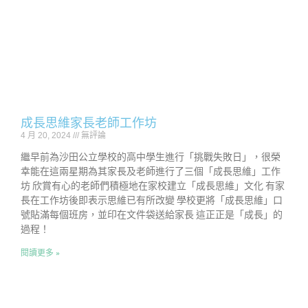
成長思維家長老師工作坊
4 月 20, 2024
無評論
繼早前為沙田公立學校的高中學生進行「挑戰失敗日」，很榮
幸能在這兩星期為其家長及老師進行了三個「成長思維」工作
坊 欣賞有心的老師們積極地在家校建立「成長思維」文化 有家
長在工作坊後即表示思維已有所改變 學校更將「成長思維」口
號貼滿每個班房，並印在文件袋送給家長 這正正是「成長」的
過程！
閱讀更多 »