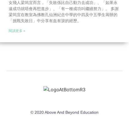
女飛人梁筠宜而言，「失敗係比自己動力去成功」、「如果永
遠成功就唔會再想進步」、「有一種成功叫繼續努力」。 多謝
梁筠宜在教室為佛教孔仙洲紀念中學的中四及中五學生籌辦的
「挑戰失敗日」中分享有血有淚的經歷。
閱讀更多 »
© 2020 Above And Beyond Education