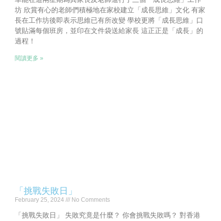
坊 欣賞有心的老師們積極地在家校建立「成長思維」文化 有家
長在工作坊後即表示思維已有所改變 學校更將「成長思維」口
號貼滿每個班房，並印在文件袋送給家長 這正正是「成長」的
過程！
閱讀更多 »
「挑戰失敗日」
February 25, 2024
No Comments
「挑戰失敗日」 失敗究竟是什麼？ 你會挑戰失敗嗎？ 對香港